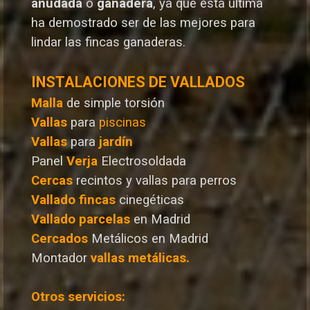
anudada
o
ganadera
, ya que esta última
ha demostrado ser de las mejores para
lindar las fincas ganaderas.
INSTALACIONES DE VALLADOS
Malla
de simple torsión
Vallas
para
piscinas
Vallas
para
jardín
Panel
Verja
Electrosoldada
Cercas
recintos y vallas para perros
Vallado
fincas
cinegéticas
Vallado
parcelas
en Madrid
Cercados
Metálicos en Madrid
Montador
vallas metálicas.
Otros servicios: