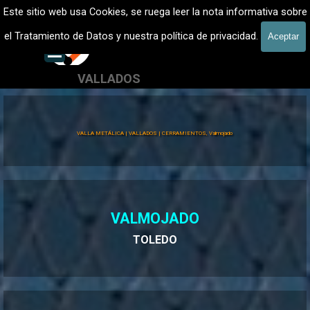
Vaya al Contenido
VALLADOS METALICOS MADRID - VALLADO DE FINCAS
Este sitio web usa Cookies, se ruega leer la nota informativa sobre
Vallados de fincas, Cercados
el Tratamiento de Datos y nuestra política de privacidad.
Aceptar
601 900 178
Saltar menú
VALLADOS
Valla Hércules
VALLA METÁLICA | VALLADOS | CERRAMIENTOS, Valmojado
VALMOJADO
TOLEDO