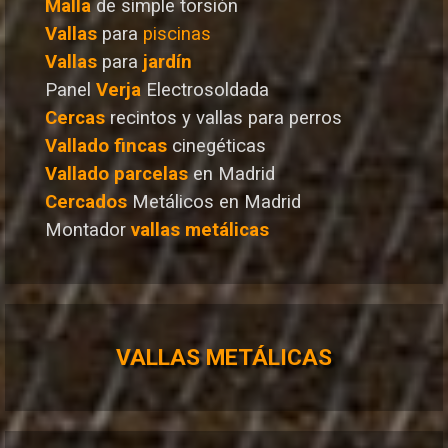
Malla
de simple torsión
Vallas
para
piscinas
Vallas
para
jardín
Panel
Verja
Electrosoldada
Cercas
recintos y vallas para perros
Vallado
fincas
cinegéticas
Vallado
parcelas
en Madrid
Cercados
Metálicos en Madrid
Montador
vallas metálicas
VALLAS METÁLICAS