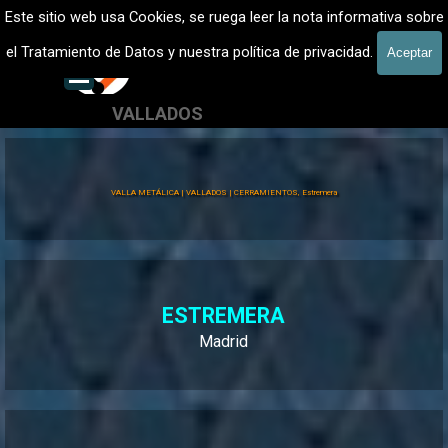
Vaya al Contenido
VALLADOS METALICOS MADRID - VALLADO DE FINCAS
Este sitio web usa Cookies, se ruega leer la nota informativa sobre
Vallados de fincas, Cercados
el Tratamiento de Datos y nuestra política de privacidad.
Aceptar
601 900 178
Saltar menú
VALLADOS
Valla Hércules
VALLA METÁLICA | VALLADOS | CERRAMIENTOS, Estremera
ESTREMERA
Madrid