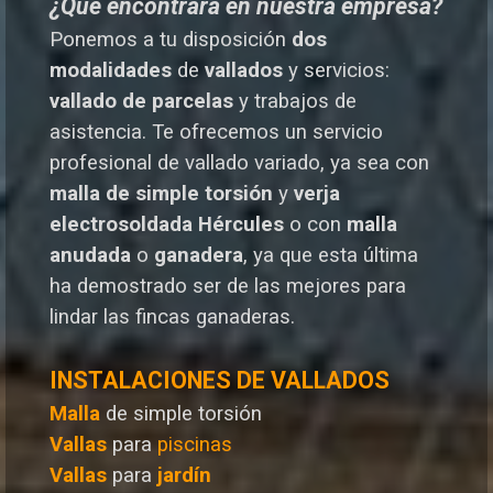
¿Qué encontrará en nuestra empresa?
Ponemos a tu disposición
dos
modalidades
de
vallados
y servicios:
vallado de parcelas
y trabajos de
asistencia. Te o
frecemos un servicio
profesional de vallado variado, ya sea con
malla de simple torsión
y
verja
electrosoldada
Hércules
o
con
malla
anudada
o
ganadera
, ya que esta última
ha demostrado ser de las mejores para
lindar las fincas ganaderas.
INSTALACIONES DE VALLADOS
Malla
de simple torsión
Vallas
para
piscinas
Vallas
para
jardín