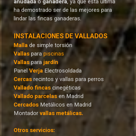
anudada
o
ganadera
, ya que esta última
ha demostrado ser de las mejores para
lindar las fincas ganaderas.
INSTALACIONES DE VALLADOS
Malla
de simple torsión
Vallas
para
piscinas
Vallas
para
jardín
Panel
Verja
Electrosoldada
Cercas
recintos y vallas para perros
Vallado
fincas
cinegéticas
Vallado
parcelas
en Madrid
Cercados
Metálicos en Madrid
Montador
vallas metálicas.
Otros servicios: