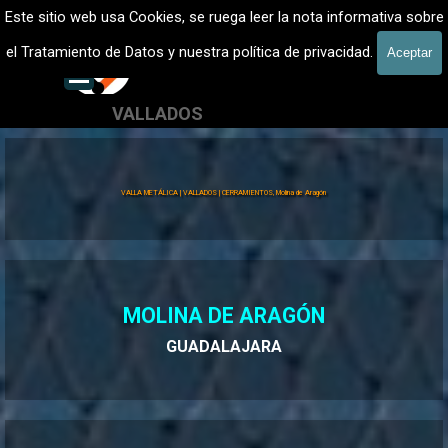
Vaya al Contenido
VALLADOS METALICOS MADRID - VALLADO DE FINCAS
Este sitio web usa Cookies, se ruega leer la nota informativa sobre
Vallados de fincas, Cercados
el Tratamiento de Datos y nuestra política de privacidad.
Aceptar
601 900 178
Saltar menú
VALLADOS
Valla Hércules
VALLA METÁLICA | VALLADOS | CERRAMIENTOS, Molina de Aragón
MOLINA DE ARAGÓN
GUADALAJARA