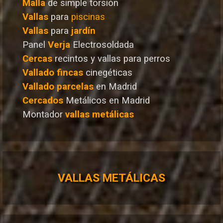
Malla
de simple torsión
Vallas
para
piscinas
Vallas
para
jardín
Panel
Verja
Electrosoldada
Cercas
recintos y vallas para perros
Vallado
fincas
cinegéticas
Vallado
parcelas
en Madrid
Cercados
Metálicos en Madrid
Montador
vallas metálicas
VALLAS METÁLICAS