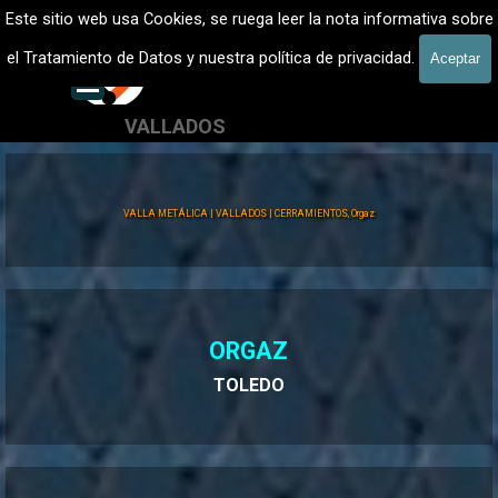
Vaya al Contenido
VALLADOS METALICOS MADRID - VALLADO DE FINCAS
Este sitio web usa Cookies, se ruega leer la nota informativa sobre
Vallados de fincas, Cercados
el Tratamiento de Datos y nuestra política de privacidad.
Aceptar
601 900 178
Saltar menú
VALLADOS
Valla Hércules
VALLA METÁLICA | VALLADOS | CERRAMIENTOS, Orgaz
ORGAZ
TOLEDO