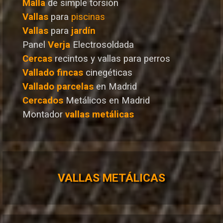
Malla
de simple torsión
Vallas
para
piscinas
Vallas
para
jardín
Panel
Verja
Electrosoldada
Cercas
recintos y vallas para perros
Vallado
fincas
cinegéticas
Vallado
parcelas
en Madrid
Cercados
Metálicos en Madrid
Montador
vallas metálicas
VALLAS METÁLICAS