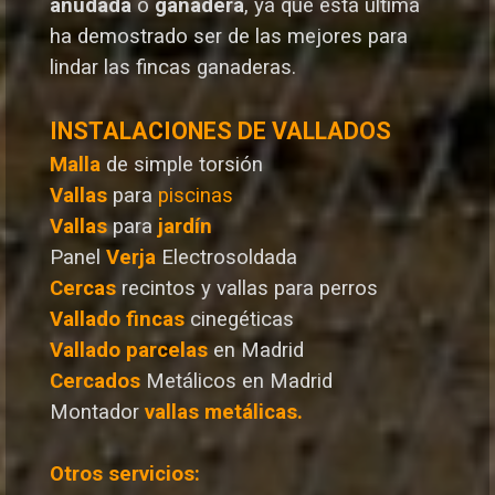
anudada
o
ganadera
, ya que esta última
ha demostrado ser de las mejores para
lindar las fincas ganaderas.
INSTALACIONES DE VALLADOS
Malla
de simple torsión
Vallas
para
piscinas
Vallas
para
jardín
Panel
Verja
Electrosoldada
Cercas
recintos y vallas para perros
Vallado
fincas
cinegéticas
Vallado
parcelas
en Madrid
Cercados
Metálicos en Madrid
Montador
vallas metálicas.
Otros servicios: