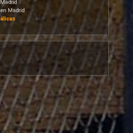
 Madrid
 en Madrid
álicas