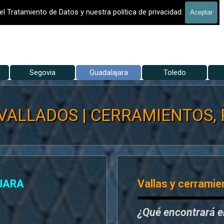
 - VALLADO DE FINCAS
el Tratamiento de Datos y nuestra política de privacidad.
Aceptar
Saltar menú
Segovia
▼
Guadalajara
▼
Toledo
▼
VALLADOS | CERRAMIENTOS, P
JARA
Vallas y cerramie
¿Qué encontrará 