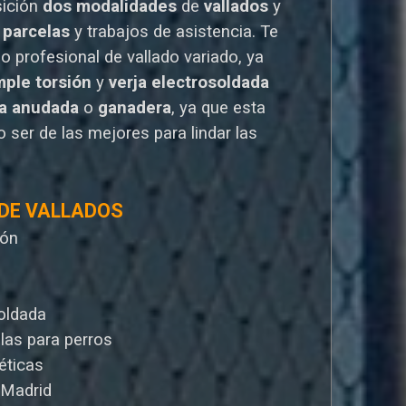
sición
dos modalidades
de
vallados
y
 parcelas
y trabajos de asistencia. Te
io
profesional de vallado variado, ya
mple torsión
y
verja electrosoldada
la anudada
o
ganadera
, ya que esta
 ser de las mejores para lindar las
 DE VALLADOS
ión
oldada
llas para perros
éticas
 Madrid