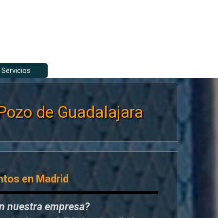
Servicios
▼
▼
ozo de Guadalajara
ntos en Madrid
en nuestra empresa?