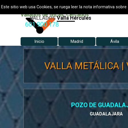
Vaya al Contenido
VALLADOS METALICOS MADRID
Este sitio web usa Cookies, se ruega leer la nota informativa sobre 
Vallados de fincas, Cercados
VALLADOS
Vallados Jardín
Valla Hércules
601 900 178
Inicio
Madrid
Ávila
▼
VALLA METÁLICA | 
POZO DE GUADALA
GUADALAJARA