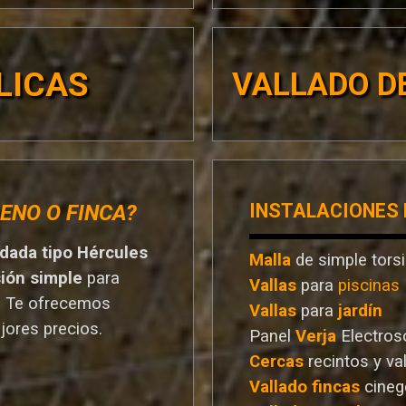
LICAS
VALLADO DE
INSTALACIONES
ENO O FINCA?
ldada tipo Hércules
Malla
de simple tors
sión simple
para
Vallas
para
piscinas
. T
e ofrecemos
Vallas
para
jardín
jores preci
os.
Panel
Verja
Electros
Cercas
recintos y va
Vallado
fincas
cineg