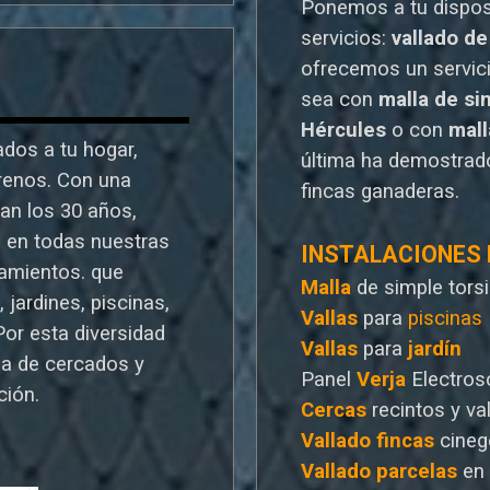
Ponemos a tu dispo
servicios:
vallado de
o
frecemos un servic
sea con
malla de si
Hércules
o
con
mal
dos a tu hogar,
última ha demostrado
rrenos. Con una
fincas ganaderas.
ran los 30 años,
a en todas nuestras
INSTALACIONES
ramientos. que
Malla
de simple tors
 jardines, piscinas,
Vallas
para
piscinas
Por esta diversidad
Vallas
para
jardín
a de cercados y
Panel
Verja
Electros
ción.
Cercas
recintos y va
Vallado
fincas
cineg
Vallado
parcelas
en