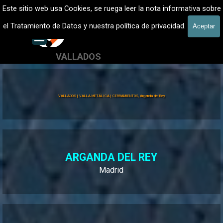
Vaya al Contenido
VALLADOS METALICOS MADRID - VALLADO DE FINCAS
Este sitio web usa Cookies, se ruega leer la nota informativa sobre
Vallados de fincas, Cercados
el Tratamiento de Datos y nuestra política de privacidad.
Aceptar
601 900 178
Saltar menú
VALLADOS
Valla Hércules
VALLADOS | VALLA METÁLICA | CERRAMIENTOS, Arganda del Rey
ARGANDA DEL REY
Madrid