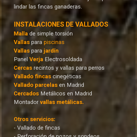
lindar las fincas ganaderas.
INSTALACIONES DE VALLADOS
Malla
de simple torsión
Vallas
para
piscinas
Vallas
para
jardín
Panel
Verja
Electrosoldada
Cercas
recintos y vallas para perros
Vallado
fincas
cinegéticas
Vallado
parcelas
en Madrid
Cercados
Metálicos en Madrid
Montador
vallas metálicas.
Otros servicios:
- Vallado de fincas
- Perforación de pozos y sondeos.