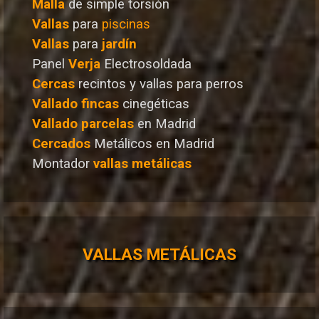
Malla
de simple torsión
Vallas
para
piscinas
Vallas
para
jardín
Panel
Verja
Electrosoldada
Cercas
recintos y vallas para perros
Vallado
fincas
cinegéticas
Vallado
parcelas
en Madrid
Cercados
Metálicos en Madrid
Montador
vallas metálicas
VALLAS METÁLICAS