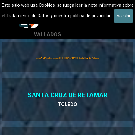
Vaya al Contenido
VALLADOS METALICOS MADRID - VALLADO DE FINCAS
Este sitio web usa Cookies, se ruega leer la nota informativa sobre
Vallados de fincas, Cercados
el Tratamiento de Datos y nuestra política de privacidad.
Aceptar
601 900 178
Saltar menú
VALLADOS
Valla Hércules
VALLA METÁLICA | VALLADOS | CERRAMIENTOS, Santa Cruz del Retamar
SANTA CRUZ DE RETAMAR
TOLEDO