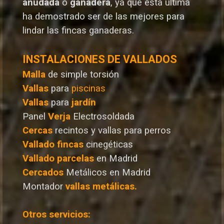
anudada
o
ganadera
, ya que esta última
ha demostrado ser de las mejores para
lindar las fincas ganaderas.
INSTALACIONES DE VALLADOS
Malla
de simple torsión
Vallas
para
piscinas
Vallas
para
jardín
Panel
Verja
Electrosoldada
Cercas
recintos y vallas para perros
Vallado
fincas
cinegéticas
Vallado
parcelas
en Madrid
Cercados
Metálicos en Madrid
Montador
vallas metálicas.
Otros servicios: