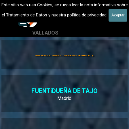
Vaya al Contenido
VALLADOS METALICOS MADRID - VALLADO DE FINCAS
Este sitio web usa Cookies, se ruega leer la nota informativa sobre
Vallados de fincas, Cercados
el Tratamiento de Datos y nuestra política de privacidad.
Aceptar
601 900 178
Saltar menú
VALLADOS
Valla Hércules
VALLA METÁLICA | VALLADOS | CERRAMIENTOS, Fuentidueña de Tajo
FUENTiDUEÑA DE TAJO
Madrid