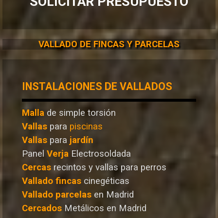
SOLICITAR PRESUPUESTO
VALLADO DE FINCAS Y PARCELAS
INSTALACIONES DE VALLADOS
Malla
de simple torsión
Vallas
para
piscinas
Vallas
para
jardín
Panel
Verja
Electrosoldada
Cercas
recintos y vallas para perros
Vallado
fincas
cinegéticas
Vallado
parcelas
en Madrid
Cercados
Metálicos en Madrid