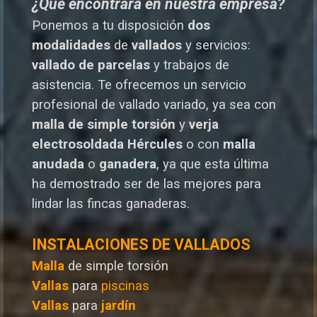
¿Qué encontrará en nuestra empresa?
Ponemos a tu disposición
dos
modalidades
de
vallados
y servicios:
vallado de parcelas
y trabajos de
asistencia. Te o
frecemos un servicio
profesional de vallado variado, ya sea con
malla de simple torsión
y
verja
electrosoldada
Hércules
o
con
malla
anudada
o
ganadera
, ya que esta última
ha demostrado ser de las mejores para
lindar las fincas ganaderas.
INSTALACIONES DE VALLADOS
Malla
de simple torsión
Vallas
para
piscinas
Vallas
para
jardín