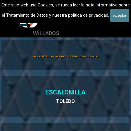
Vaya al Contenido
VALLADOS METALICOS MADRID - VALLADO DE FINCAS
Este sitio web usa Cookies, se ruega leer la nota informativa sobre
Vallados de fincas, Cercados
el Tratamiento de Datos y nuestra política de privacidad.
Aceptar
601 900 178
Saltar menú
VALLADOS
Valla Hércules
VALLA METÁLICA | VALLADOS | CERRAMIENTOS, Escalonilla
ESCALONILLA
TOLEDO