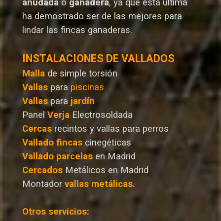
anudada
o
ganadera
, ya que esta última
ha demostrado ser de las mejores para
lindar las fincas ganaderas.
INSTALACIONES DE VALLADOS
Malla
de simple torsión
Vallas
para
piscinas
Vallas
para
jardín
Panel
Verja
Electrosoldada
Cercas
recintos y vallas para perros
Vallado
fincas
cinegéticas
Vallado
parcelas
en Madrid
Cercados
Metálicos en Madrid
Montador
vallas metálicas.
Otros servicios: