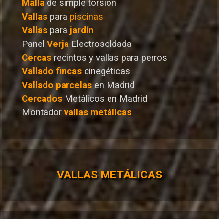
Malla
de simple torsión
Vallas
para
piscinas
Vallas
para
jardín
Panel
Verja
Electrosoldada
Cercas
recintos y vallas para perros
Vallado
fincas
cinegéticas
Vallado
parcelas
en Madrid
Cercados
Metálicos en Madrid
Montador
vallas metálicas
VALLAS METÁLICAS