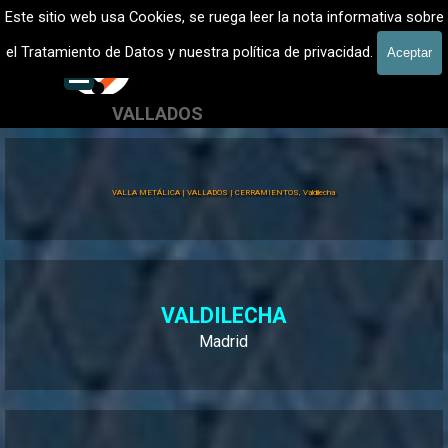
Vaya al Contenido
VALLADOS METALICOS MADRID - VALLADO DE FINCAS
Este sitio web usa Cookies, se ruega leer la nota informativa sobre
Vallados de fincas, Cercados
el Tratamiento de Datos y nuestra política de privacidad.
Aceptar
601 900 178
Saltar menú
VALLADOS
Valla Hércules
VALLA METÁLICA | VALLADOS | CERRAMIENTOS, Valdilecha
VALDILECHA
Madrid