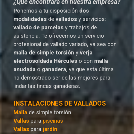
¿Qué encontrará en nuestra empresa?
Ponemos a tu disposición
dos
modalidades
de
vallados
y servicios:
vallado de parcelas
y trabajos de
asistencia. Te o
frecemos un servicio
profesional de vallado variado, ya sea con
malla de simple torsión
y
verja
electrosoldada
Hércules
o
con
malla
anudada
o
ganadera
, ya que esta última
ha demostrado ser de las mejores para
lindar las fincas ganaderas.
INSTALACIONES DE VALLADOS
Malla
de simple torsión
Vallas
para
piscinas
Vallas
para
jardín