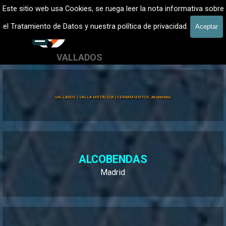
Vaya al Contenido
VALLADOS METALICOS MADRID - VALLADO DE FINCAS
Este sitio web usa Cookies, se ruega leer la nota informativa sobre
Vallados de fincas, Cercados
el Tratamiento de Datos y nuestra política de privacidad.
Aceptar
601 900 178
Saltar menú
VALLADOS
Valla Hércules
VALLADOS | VALLA METÁLICA | CERRAMIENTOS, Alcobendas
ALCOBENDAS
Madrid