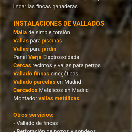
lindar las fincas ganaderas.
INSTALACIONES DE VALLADOS
Malla
de simple torsión
Vallas
para
piscinas
Vallas
para
jardín
Panel
Verja
Electrosoldada
Cercas
recintos y vallas para perros
Vallado
fincas
cinegéticas
Vallado
parcelas
en Madrid
Cercados
Metálicos en Madrid
Montador
vallas metálicas.
Otros servicios:
- Vallado de fincas
- Perforación de pozos y sondeos.