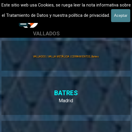
Vaya al Contenido
VALLADOS METALICOS MADRID - VALLADO DE FINCAS
Este sitio web usa Cookies, se ruega leer la nota informativa sobre
Vallados de fincas, Cercados
el Tratamiento de Datos y nuestra política de privacidad.
Aceptar
601 900 178
Saltar menú
VALLADOS
Valla Hércules
VALLADOS | VALLA METÁLICA | CERRAMIENTOS, Batres
BATRES
Madrid