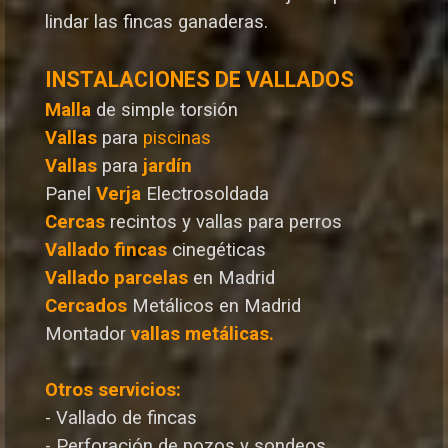
lindar las fincas ganaderas.
INSTALACIONES DE VALLADOS
Malla
de simple torsión
Vallas
para
piscinas
Vallas
para
jardín
Panel
Verja
Electrosoldada
Cercas
recintos y vallas para perros
Vallado
fincas
cinegéticas
Vallado
parcelas
en Madrid
Cercados
Metálicos en Madrid
Montador
vallas metálicas.
Otros servicios:
- Vallado de fincas
- Perforación de pozos y sondeos.