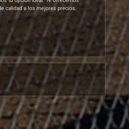
mos tu opción ideal. T
e ofrecemos
de calidad a los mejores preci
os.