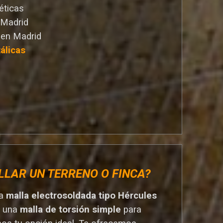
éticas
 Madrid
 en Madrid
álicas
LLAR UN TERRENO O FINCA?
na
malla electrosoldada tipo Hércules
r una
malla de torsión simple
para