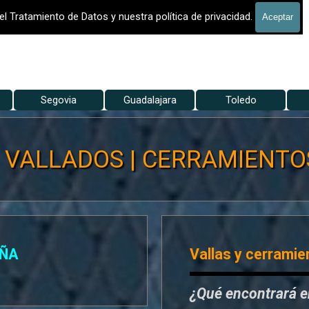
 - VALLADO DE FINCAS
el Tratamiento de Datos y nuestra política de privacidad.
Aceptar
Saltar menú
Segovia
▼
Guadalajara
▼
Toledo
▼
 VALLADOS | CERRAMIENTOS,
UÑA
Vallas y cerramie
¿Qué encontrará 