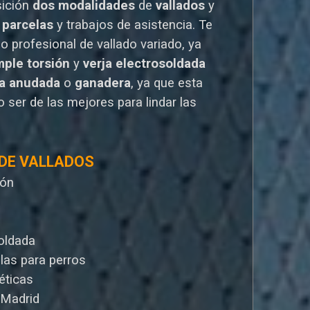
sición
dos modalidades
de
vallados
y
 parcelas
y trabajos de asistencia. Te
io
profesional de vallado variado, ya
mple torsión
y
verja electrosoldada
la anudada
o
ganadera
, ya que esta
 ser de las mejores para lindar las
 DE VALLADOS
ión
oldada
llas para perros
éticas
 Madrid