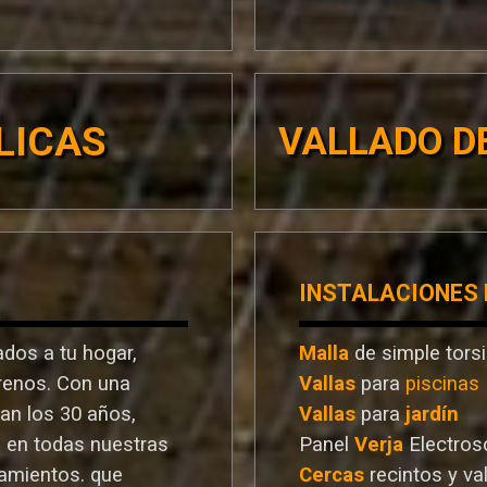
LICAS
VALLADO DE
INSTALACIONES
dos a tu hogar,
Malla
de simple tors
rrenos. Con una
Vallas
para
piscinas
ran los 30 años,
Vallas
para
jardín
a en todas nuestras
Panel
Verja
Electros
ramientos. que
Cercas
recintos y va