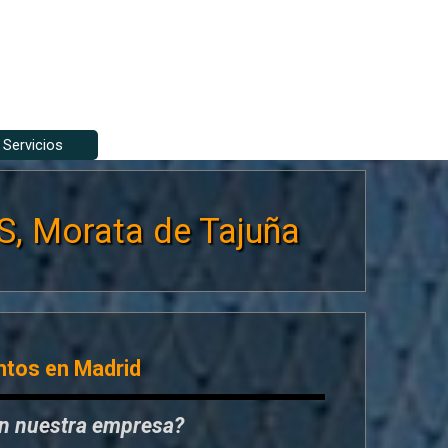
Servicios
▼
▼
 Morata de Tajuña
ntos en Madrid
en nuestra empresa?