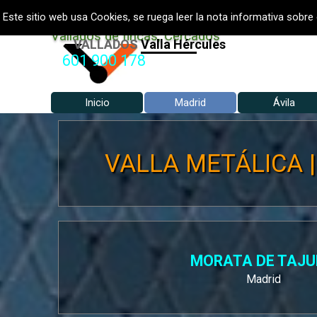
Vaya al Contenido
VALLADOS METALICOS MADRID
Este sitio web usa Cookies, se ruega leer la nota informativa sobre 
Vallados de fincas, Cercados
VALLADOS
Vallados Jardín
601 900 178
Inicio
Madrid
Ávila
▼
VALLA METÁLICA |
MORATA DE TAJ
Madrid