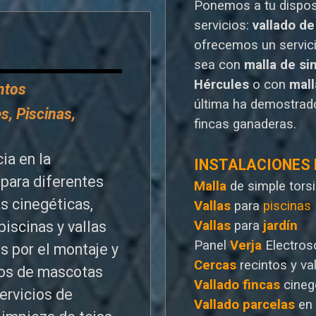
Ponemos a tu dispo
servicios:
vallado de
o
frecemos un servic
sea con
malla de si
Hércules
o
con
mal
entos
última ha demostrado
s, Piscinas,
fincas ganaderas.
ia en la
INSTALACIONES
para diferentes
Malla
de simple tors
as cinegéticas,
Vallas
para
piscinas
Vallas
para
jardín
piscinas y vallas
Panel
Verja
Electros
s por el montaje y
Cercas
recintos y va
ntos de mascotas
Vallado
fincas
cineg
ervicios de
Vallado
parcelas
en