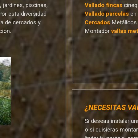
 jardines, piscinas,
Vallado
fincas
cineg
Por esta diversidad
Vallado
parcelas
en
a de cercados y
Cercados
Metálicos
ción.
Montador
vallas met
¿NECESITAS VA
Si deseas instalar u
o si quisieras monta