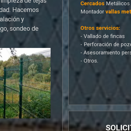
limpieza de tejas
Cercados
Metálicos
edad. Hacemos
Montador
vallas met
talación y
Otros servicios:
ego, sondeo de
- Vallado de fincas
- Perforación de poz
- Asesoramiento per
- Otros.
SOLIC