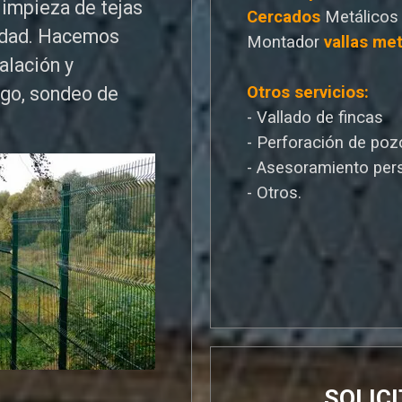
limpieza de tejas
Cercados
Metálicos
edad. Hacemos
Montador
vallas met
talación y
Otros servicios:
ego, sondeo de
- Vallado de fincas
- Perforación de poz
- Asesoramiento per
- Otros.
SOLIC