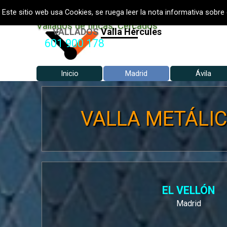
Vaya al Contenido
VALLADOS METALICOS MADRID
Este sitio web usa Cookies, se ruega leer la nota informativa sobre 
Vallados de fincas, Cercados
VALLADOS
Vallados Jardín
601 900 178
Inicio
Madrid
Ávila
▼
VALLA METÁLICA
EL VELLÓN
Madrid