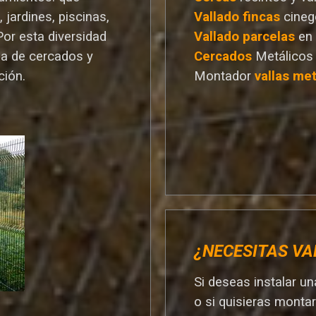
 jardines, piscinas,
Vallado
fincas
cineg
Por esta diversidad
Vallado
parcelas
en
a de cercados y
Cercados
Metálicos
ción.
Montador
vallas met
¿NECESITAS VA
Si deseas instalar u
o si quisieras monta