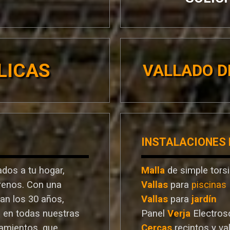
LICAS
VALLADO D
INSTALACIONES
dos a tu hogar,
Malla
de simple tors
rrenos. Con una
Vallas
para
piscinas
ran los 30 años,
Vallas
para
jardín
a en todas nuestras
Panel
Verja
Electros
ramientos. que
Cercas
recintos y va