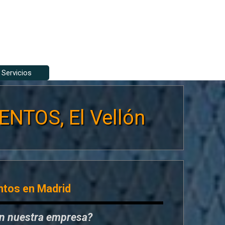
Servicios
▼
▼
NTOS, El Vellón
ntos en Madrid
en nuestra empresa?