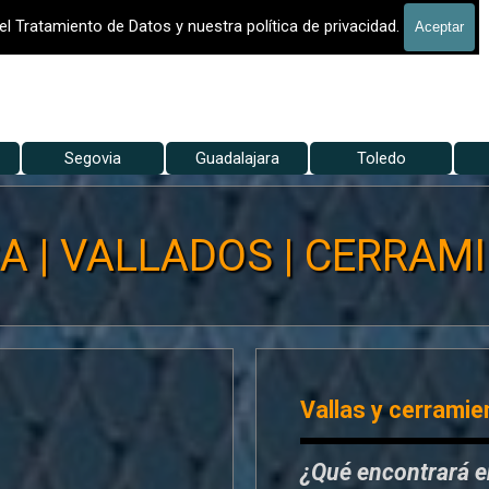
 - VALLADO DE FINCAS
el Tratamiento de Datos y nuestra política de privacidad.
Aceptar
Saltar menú
Segovia
▼
Guadalajara
▼
Toledo
▼
 | VALLADOS | CERRAMIE
Vallas y cerramie
¿Qué encontrará 