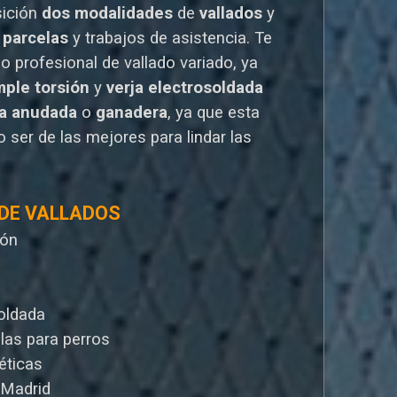
sición
dos modalidades
de
vallados
y
 parcelas
y trabajos de asistencia. Te
io
profesional de vallado variado, ya
mple torsión
y
verja electrosoldada
la anudada
o
ganadera
, ya que esta
 ser de las mejores para lindar las
 DE VALLADOS
ión
oldada
llas para perros
éticas
 Madrid