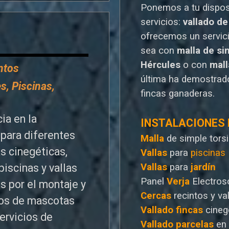
Ponemos a tu dispo
servicios:
vallado de
o
frecemos un servic
sea con
malla de si
Hércules
o
con
mal
entos
última ha demostrado
s, Piscinas,
fincas ganaderas.
ia en la
INSTALACIONES
para diferentes
Malla
de simple tors
as cinegéticas,
Vallas
para
piscinas
Vallas
para
jardín
piscinas y vallas
Panel
Verja
Electros
s por el montaje y
Cercas
recintos y va
ntos de mascotas
Vallado
fincas
cineg
ervicios de
Vallado
parcelas
en