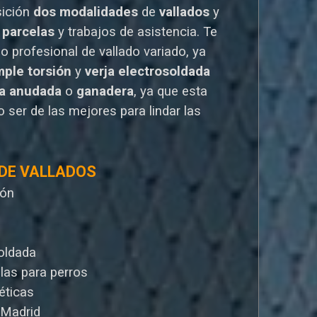
sición
dos modalidades
de
vallados
y
 parcelas
y trabajos de asistencia. Te
io
profesional de vallado variado, ya
mple torsión
y
verja electrosoldada
la anudada
o
ganadera
, ya que esta
 ser de las mejores para lindar las
 DE VALLADOS
ión
oldada
llas para perros
éticas
 Madrid