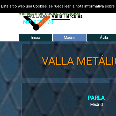
Vaya al Contenido
VALLADOS METALICOS MADRID
Este sitio web usa Cookies, se ruega leer la nota informativa sobre 
Vallados de fincas, Cercados
VALLADOS
Vallados Jardín
601 900 178
Inicio
Madrid
Ávila
▼
VALLA METÁLIC
PARLA
Madrid