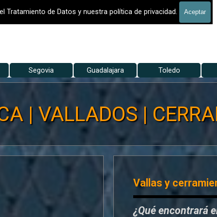
 - VALLADO DE FINCAS
el Tratamiento de Datos y nuestra política de privacidad.
Aceptar
Saltar menú
Segovia
▼
Guadalajara
▼
Toledo
▼
A | VALLADOS | CERRA
Vallas y cerramie
¿Qué encontrará 