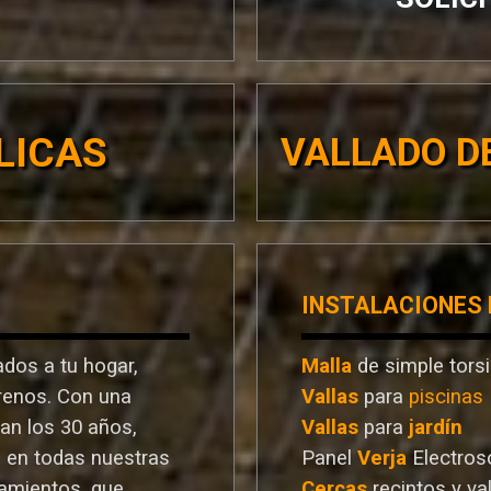
LICAS
VALLADO DE
INSTALACIONES
dos a tu hogar,
Malla
de simple tors
rrenos. Con una
Vallas
para
piscinas
ran los 30 años,
Vallas
para
jardín
a en todas nuestras
Panel
Verja
Electros
ramientos. que
Cercas
recintos y va