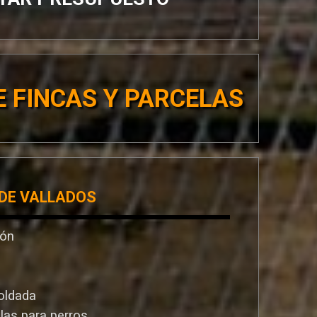
 FINCAS Y PARCELAS
 DE VALLADOS
ión
oldada
llas para perros