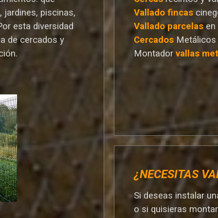
 jardines, piscinas,
Vallado
fincas
cineg
Por esta diversidad
Vallado
parcelas
en
a de cercados y
Cercados
Metálicos
ción.
Montador
vallas met
¿NECESITAS VA
Si deseas instalar u
o si quisieras monta