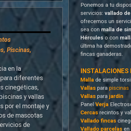
Ponemos a tu dispo
servicios:
vallado de
o
frecemos un servic
sea con
malla de si
Hércules
o
con
mal
entos
última ha demostrado
s, Piscinas,
fincas ganaderas.
ia en la
INSTALACIONES
para diferentes
Malla
de simple tors
as cinegéticas,
Vallas
para
piscinas
Vallas
para
jardín
piscinas y vallas
Panel
Verja
Electros
s por el montaje y
Cercas
recintos y va
ntos de mascotas
Vallado
fincas
cineg
ervicios de
Vallado
parcelas
en