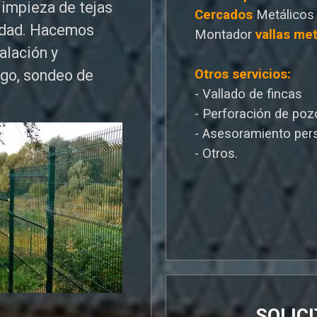
limpieza de tejas
Cercados
Metálicos
edad. Hacemos
Montador
vallas met
talación y
Otros servicios:
ego, sondeo de
- Vallado de fincas
- Perforación de poz
- Asesoramiento per
- Otros.
SOLIC