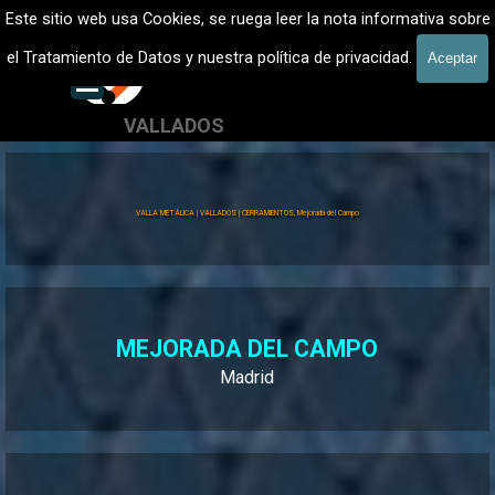
Vaya al Contenido
VALLADOS METALICOS MADRID - VALLADO DE FINCAS
Este sitio web usa Cookies, se ruega leer la nota informativa sobre
Vallados de fincas, Cercados
el Tratamiento de Datos y nuestra política de privacidad.
Aceptar
601 900 178
Saltar menú
VALLADOS
Valla Hércules
VALLA METÁLICA | VALLADOS | CERRAMIENTOS, Mejorada del Campo
MEJORADA DEL CAMPO
Madrid