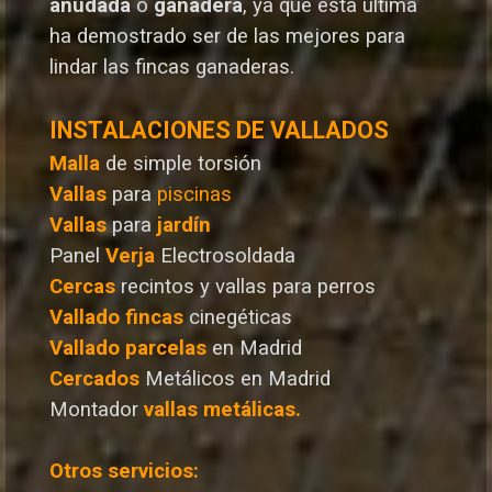
anudada
o
ganadera
, ya que esta última
ha demostrado ser de las mejores para
lindar las fincas ganaderas.
INSTALACIONES DE VALLADOS
Malla
de simple torsión
Vallas
para
piscinas
Vallas
para
jardín
Panel
Verja
Electrosoldada
Cercas
recintos y vallas para perros
Vallado
fincas
cinegéticas
Vallado
parcelas
en Madrid
Cercados
Metálicos en Madrid
Montador
vallas metálicas.
Otros servicios: