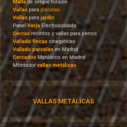
Malla
de simple torsión
Vallas
para
piscinas
Vallas
para
jardín
Panel
Verja
Electrosoldada
Cercas
recintos y vallas para perros
Vallado
fincas
cinegéticas
Vallado
parcelas
en Madrid
Cercados
Metálicos en Madrid
Montador
vallas metálicas
VALLAS METÁLICAS