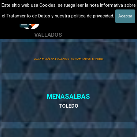
Vaya al Contenido
VALLADOS METALICOS MADRID - VALLADO DE FINCAS
Este sitio web usa Cookies, se ruega leer la nota informativa sobre
Vallados de fincas, Cercados
el Tratamiento de Datos y nuestra política de privacidad.
Aceptar
601 900 178
Saltar menú
VALLADOS
Valla Hércules
VALLA METÁLICA | VALLADOS | CERRAMIENTOS, Mensalbas
MENASALBAS
TOLEDO