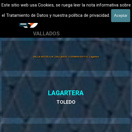
Vaya al Contenido
VALLADOS METALICOS MADRID - VALLADO DE FINCAS
Este sitio web usa Cookies, se ruega leer la nota informativa sobre
Vallados de fincas, Cercados
el Tratamiento de Datos y nuestra política de privacidad.
Aceptar
601 900 178
Saltar menú
VALLADOS
Valla Hércules
VALLA METÁLICA | VALLADOS | CERRAMIENTOS, Lagartera
LAGARTERA
TOLEDO