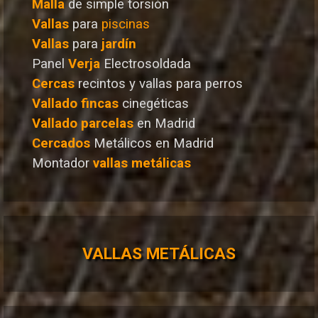
Malla
de simple torsión
Vallas
para
piscinas
Vallas
para
jardín
Panel
Verja
Electrosoldada
Cercas
recintos y vallas para perros
Vallado
fincas
cinegéticas
Vallado
parcelas
en Madrid
Cercados
Metálicos en Madrid
Montador
vallas metálicas
VALLAS METÁLICAS