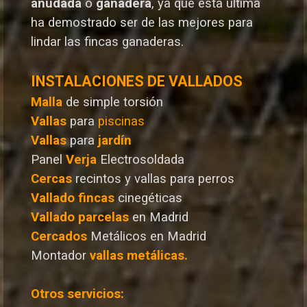
anudada
o
ganadera
, ya que esta última
ha demostrado ser de las mejores para
lindar las fincas ganaderas.
INSTALACIONES DE VALLADOS
Malla
de simple torsión
Vallas
para
piscinas
Vallas
para
jardín
Panel
Verja
Electrosoldada
Cercas
recintos y vallas para perros
Vallado
fincas
cinegéticas
Vallado
parcelas
en Madrid
Cercados
Metálicos en Madrid
Montador
vallas metálicas.
Otros servicios: