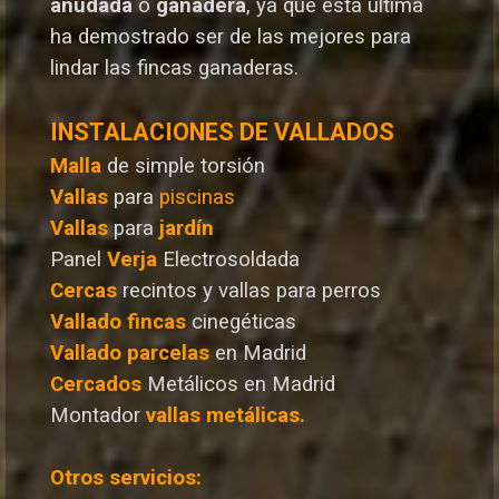
anudada
o
ganadera
, ya que esta última
ha demostrado ser de las mejores para
lindar las fincas ganaderas.
INSTALACIONES DE VALLADOS
Malla
de simple torsión
Vallas
para
piscinas
Vallas
para
jardín
Panel
Verja
Electrosoldada
Cercas
recintos y vallas para perros
Vallado
fincas
cinegéticas
Vallado
parcelas
en Madrid
Cercados
Metálicos en Madrid
Montador
vallas metálicas.
Otros servicios: