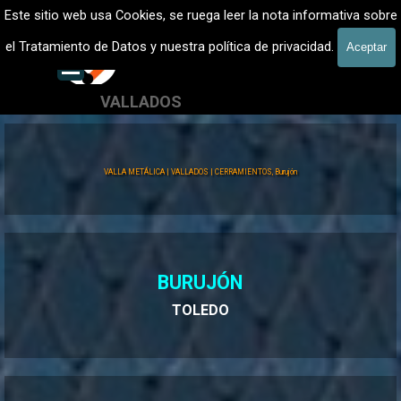
Vaya al Contenido
VALLADOS METALICOS MADRID - VALLADO DE FINCAS
Este sitio web usa Cookies, se ruega leer la nota informativa sobre
Vallados de fincas, Cercados
el Tratamiento de Datos y nuestra política de privacidad.
Aceptar
601 900 178
Saltar menú
VALLADOS
Valla Hércules
VALLA METÁLICA | VALLADOS | CERRAMIENTOS, Burujón
BURUJÓN
TOLEDO