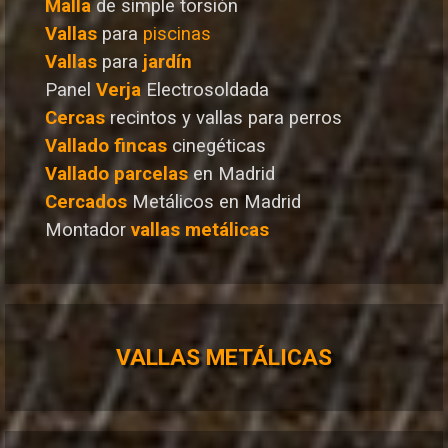
Malla
de simple torsión
Vallas
para
piscinas
Vallas
para
jardín
Panel
Verja
Electrosoldada
Cercas
recintos y vallas para perros
Vallado
fincas
cinegéticas
Vallado
parcelas
en Madrid
Cercados
Metálicos en Madrid
Montador
vallas metálicas
VALLAS METÁLICAS