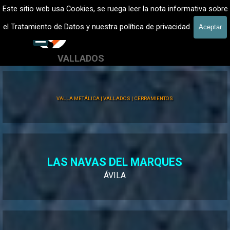
Vaya al Contenido
VALLADOS METALICOS MADRID - VALLADO DE FINCAS
Este sitio web usa Cookies, se ruega leer la nota informativa sobre
Vallados de fincas, Cercados
el Tratamiento de Datos y nuestra política de privacidad.
Aceptar
601 900 178
Saltar menú
VALLADOS
Valla Hércules
VALLA METÁLICA | VALLADOS | CERRAMIENTOS
LAS NAVAS DEL MARQUES
ÁVILA