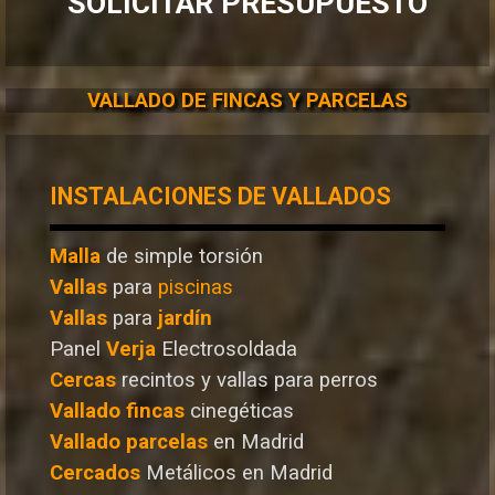
SOLICITAR PRESUPUESTO
VALLADO DE FINCAS Y PARCELAS
INSTALACIONES DE VALLADOS
Malla
de simple torsión
Vallas
para
piscinas
Vallas
para
jardín
Panel
Verja
Electrosoldada
Cercas
recintos y vallas para perros
Vallado
fincas
cinegéticas
Vallado
parcelas
en Madrid
Cercados
Metálicos en Madrid