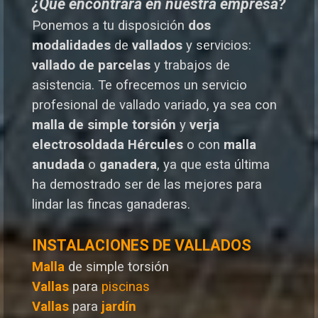
¿Qué encontrará en nuestra empresa?
Ponemos a tu disposición
dos
modalidades
de
vallados
y servicios:
vallado de parcelas
y trabajos de
asistencia. Te o
frecemos un servicio
profesional de vallado variado, ya sea con
malla de simple torsión
y
verja
electrosoldada
Hércules
o
con
malla
anudada
o
ganadera
, ya que esta última
ha demostrado ser de las mejores para
lindar las fincas ganaderas.
INSTALACIONES DE VALLADOS
Malla
de simple torsión
Vallas
para
piscinas
Vallas
para
jardín